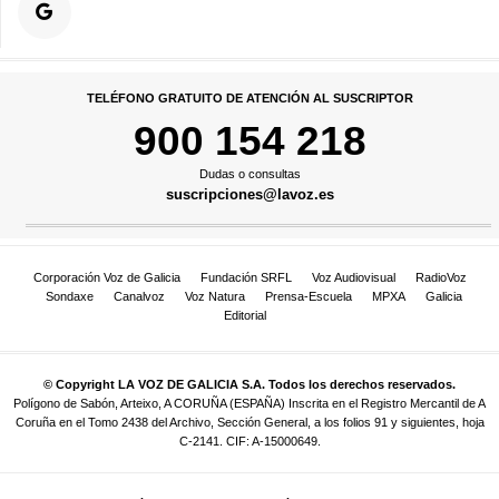
TELÉFONO GRATUITO DE ATENCIÓN AL SUSCRIPTOR
900 154 218
Dudas o consultas
suscripciones@lavoz.es
Corporación Voz de Galicia
Fundación SRFL
Voz Audiovisual
RadioVoz
Sondaxe
Canalvoz
Voz Natura
Prensa-Escuela
MPXA
Galicia
Editorial
© Copyright LA VOZ DE GALICIA S.A. Todos los derechos reservados.
Polígono de Sabón, Arteixo, A CORUÑA (ESPAÑA) Inscrita en el Registro Mercantil de A
Coruña en el Tomo 2438 del Archivo, Sección General, a los folios 91 y siguientes, hoja
C-2141. CIF: A-15000649.