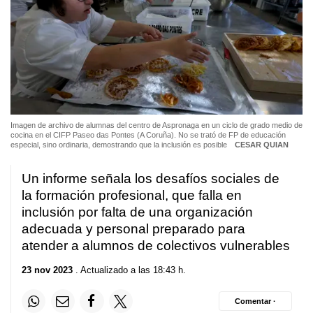
Imagen de archivo de alumnas del centro de Aspronaga en un ciclo de grado medio de
cocina en el CIFP Paseo das Pontes (A Coruña). No se trató de FP de educación
especial, sino ordinaria, demostrando que la inclusión es posible
CESAR QUIAN
Un informe señala los desafíos sociales de
la formación profesional, que falla en
inclusión por falta de una organización
adecuada y personal preparado para
atender a alumnos de colectivos vulnerables
23 nov 2023
. Actualizado a las 18:43 h.
Comentar ·