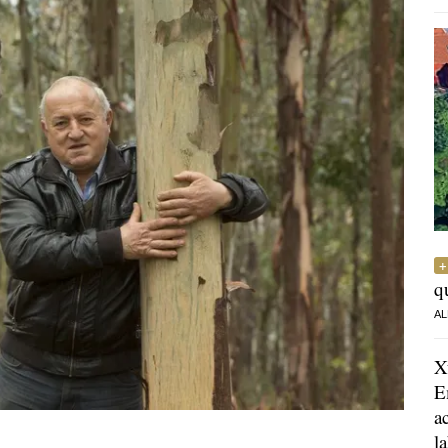
q
AL
X
E
a
l