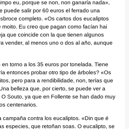
limpo eu, porque se non, non ganaría nada»,
 le puede salir por 60 euros el ferrado una
esbroce completo. «
Os cartos dos eucaliptos
 moito. Eu creo que pagan como facían hai
eja que coincide con la que tienen algunos
ara vender, al menos uno o dos al año, aunque
 en torno a los 35 euros por tonelada. Tiene
ía entonces probar otro tipo de árboles? «
Os
tos, pero para a rendibilidade, non, terías que
Una belleza que, por cierto, se puede ver a
 O Souto, ya que en Follente se han dado muy
hos centenarios.
a campaña contra los eucaliptos. «
Din que é
as especies, que retoñan soas. O eucalipto, se