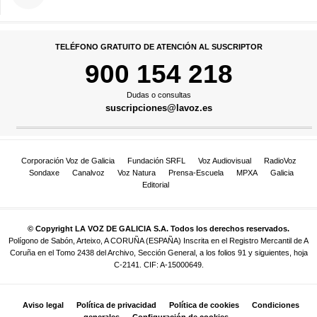
TELÉFONO GRATUITO DE ATENCIÓN AL SUSCRIPTOR
900 154 218
Dudas o consultas
suscripciones@lavoz.es
Corporación Voz de Galicia
Fundación SRFL
Voz Audiovisual
RadioVoz
Sondaxe
Canalvoz
Voz Natura
Prensa-Escuela
MPXA
Galicia
Editorial
© Copyright LA VOZ DE GALICIA S.A. Todos los derechos reservados.
Polígono de Sabón, Arteixo, A CORUÑA (ESPAÑA) Inscrita en el Registro Mercantil de A
Coruña en el Tomo 2438 del Archivo, Sección General, a los folios 91 y siguientes, hoja
C-2141. CIF: A-15000649.
Aviso legal
Política de privacidad
Política de cookies
Condiciones