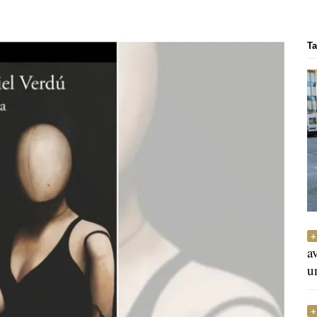
Ta
a
u