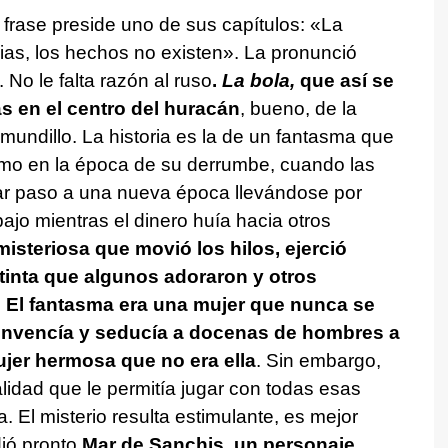
 frase preside uno de sus capítulos: «La
ias, los hechos no existen». La pronunció
. No le falta razón al ruso
.
La bola,
que así se
as en el centro del huracán
, bueno, de la
 mundillo. La historia es la de un fantasma que
smo en la época de su derrumbe, cuando las
dar paso a una nueva época llevándose por
ajo mientras el dinero huía hacia otros
misteriosa que movió los hilos, ejerció
stinta que algunos adoraron y otros
.
El fantasma era una mujer que nunca se
convencía y seducía a docenas de hombres a
jer hermosa que no era ella
. Sin embargo,
alidad que le permitía jugar con todas esas
. El misterio resulta estimulante, es mejor
ió pronto
Mar de Sanchis, un personaje