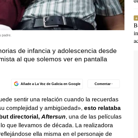
d
B
i
u padre.
a
orias de infancia y adolescencia desde
mista al que solemos ver en pantalla
Añade a La Voz de Galicia en Google
Comentar ·
uede sentir una relación cuando la recuerdas
su complejidad y ambigüedad»,
esto relataba
ut directorial,
Aftersun
, una de las películas
lo que llevamos de década. La realizadora
eflejándose ella misma en el personaje de