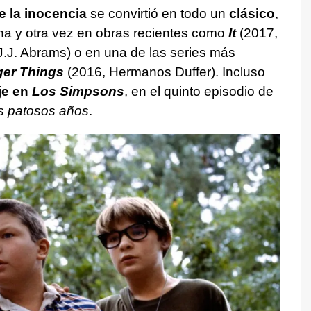
de la inocencia
se convirtió en todo un
clásico
,
una y otra vez en obras recientes como
It
(2017,
J.J. Abrams) o en una de las series más
ger Things
(2016, Hermanos Duffer). Incluso
je en
Los Simpsons
, en el quinto episodio de
s patosos años
.