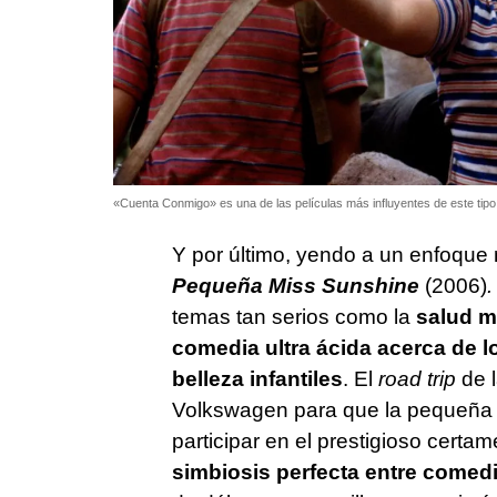
«Cuenta Conmigo» es una de las películas más influyentes de este tipo
Y por último, yendo a un enfoque 
Pequeña Miss Sunshine
(2006)
temas tan serios como la
salud me
comedia ultra ácida acerca de l
belleza infantiles
. El
road trip
de 
Volkswagen para que la pequeña d
participar en el prestigioso certa
simbiosis perfecta entre comed