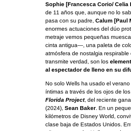
Sophie
[Francesca Corio/ Celia 
de 11 años que, aunque no lo sab
pasa con su padre,
Calum [Paul 
enormes actuaciones del dúo prota
metraje vemos pequeñas muescas 
cinta antigua—, una paleta de col
atmósfera de nostalgia respirable 
transmite verdad, son los
element
al espectador de lleno en su di
No solo Wells ha usado el verano 
íntimas a través de los ojos de lo
Florida Project
, del reciente gan
(2024),
Sean Baker
. En un peque
kilómetros de Disney World, conviv
clase baja de Estados Unidos. En