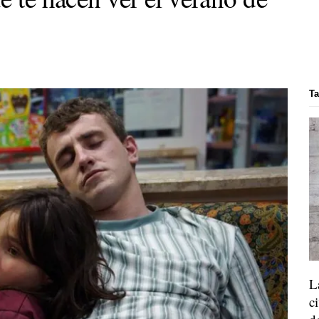
Ta
L
c