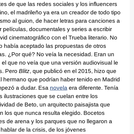
tes de que las redes sociales y los influencers
no, el madrileño ya era un creador de todo tipo
ismo al guion, de hacer letras para canciones a
r películas, documentales y series a escribir
id cinematográfico con el Trueba literario. No
 había aceptado las propuestas de otros
as. ¿Por qué? No veía la necesidad. Eran un
 el que no veía que una versión audiovisual le
ás. Pero
Blitz
, que publicó en el 2015, hizo que
El hermano que podrían haber tenido en Madrid
mpezó a dudar. Esa
novela
era diferente. Tenía
 ilustraciones que se cuelan entre los
ividad de Beto, un arquitecto paisajista que
n los que nunca resulta elegido. Bocetos
jes de arena y los parques que no llegaron a
a hablar de la crisis, de los jóvenes