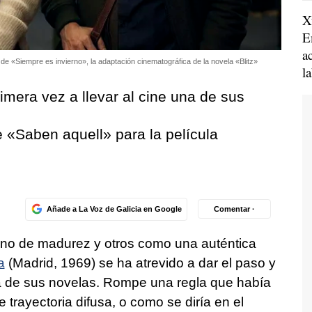
X
E
a
 «Siempre es invierno», la adaptación cinematográfica de la novela «Blitz»
l
imera vez a llevar al cine una de sus
 «Saben aquell» para la película
Añade a La Voz de Galicia en Google
Comentar ·
gno de madurez y otros como una auténtica
a
(Madrid, 1969) se ha atrevido a dar el paso y
 de sus novelas. Rompe una regla que había
trayectoria difusa, o como se diría en el