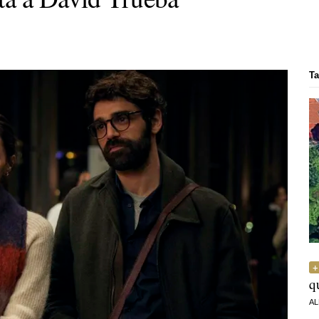
Ta
q
AL