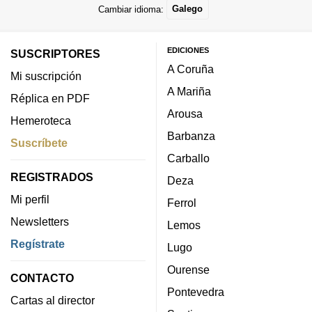
Cambiar idioma:
Galego
EDICIONES
SUSCRIPTORES
A Coruña
Mi suscripción
A Mariña
Réplica en PDF
Arousa
Hemeroteca
Barbanza
Suscríbete
Carballo
REGISTRADOS
Deza
Mi perfil
Ferrol
Newsletters
Lemos
Regístrate
Lugo
Ourense
CONTACTO
Pontevedra
Cartas al director