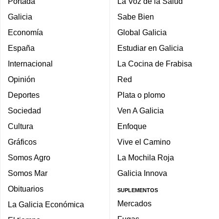
Portada
La Voz de la Salud
Galicia
Sabe Bien
Economía
Global Galicia
España
Estudiar en Galicia
Internacional
La Cocina de Frabisa
Opinión
Red
Deportes
Plata o plomo
Sociedad
Ven A Galicia
Cultura
Enfoque
Gráficos
Vive el Camino
Somos Agro
La Mochila Roja
Somos Mar
Galicia Innova
Obituarios
SUPLEMENTOS
Mercados
La Galicia Económica
Fugas