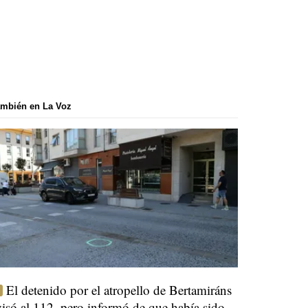
mbién en La Voz
El detenido por el atropello de Bertamiráns
visó al 112, pero informó de que había sido