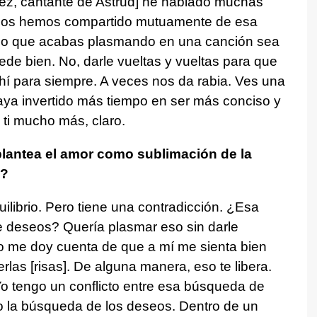
nez, cantante de Astrud] he hablado muchas
 dos hemos compartido mutuamente de esa
y lo que acabas plasmando en una canción sea
ede bien. No, darle vueltas y vueltas para que
hí para siempre. A veces nos da rabia. Ves una
aya invertido más tiempo en ser más conciso y
 ti mucho más, claro.
 plantea el amor como sublimación de la
l?
ilibrio. Pero tiene una contradicción. ¿Esa
e deseos? Quería plasmar eso sin darle
o me doy cuenta de que a mí me sienta bien
las [risas]. De alguna manera, eso te libera.
 Yo tengo un conflicto entre esa búsqueda de
emo la búsqueda de los deseos. Dentro de un