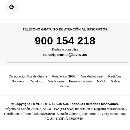
TELÉFONO GRATUITO DE ATENCIÓN AL SUSCRIPTOR
900 154 218
Dudas o consultas
suscripciones@lavoz.es
Corporación Voz de Galicia
Fundación SRFL
Voz Audiovisual
RadioVoz
Sondaxe
Canalvoz
Voz Natura
Prensa-Escuela
MPXA
Galicia
Editorial
© Copyright LA VOZ DE GALICIA S.A. Todos los derechos reservados.
Polígono de Sabón, Arteixo, A CORUÑA (ESPAÑA) Inscrita en el Registro Mercantil de A
Coruña en el Tomo 2438 del Archivo, Sección General, a los folios 91 y siguientes, hoja
C-2141. CIF: A-15000649.