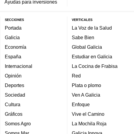
Ayudas para inversiones
SECCIONES
VERTICALES
Portada
La Voz de la Salud
Galicia
Sabe Bien
Economía
Global Galicia
España
Estudiar en Galicia
Internacional
La Cocina de Frabisa
Opinión
Red
Deportes
Plata o plomo
Sociedad
Ven A Galicia
Cultura
Enfoque
Gráficos
Vive el Camino
Somos Agro
La Mochila Roja
Somos Mar
Galicia Innova