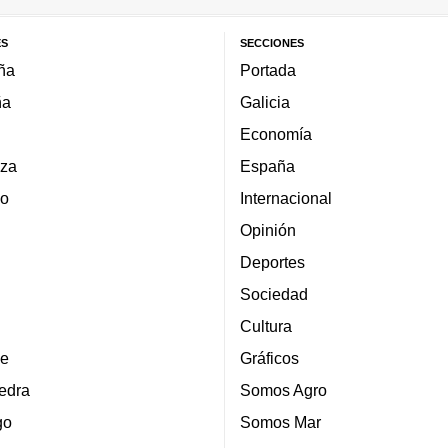
ES
SECCIONES
ña
Portada
ña
Galicia
Economía
za
España
lo
Internacional
Opinión
Deportes
Sociedad
Cultura
e
Gráficos
edra
Somos Agro
go
Somos Mar