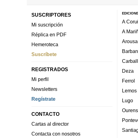
EDICION
SUSCRIPTORES
A Coru
Mi suscripción
A Mari
Réplica en PDF
Arousa
Hemeroteca
Barban
Suscríbete
Carbal
REGISTRADOS
Deza
Mi perfil
Ferrol
Newsletters
Lemos
Regístrate
Lugo
Ourens
CONTACTO
Pontev
Cartas al director
Santia
Contacta con nosotros