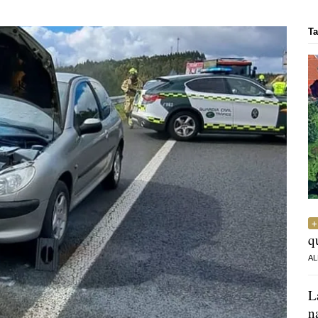
Ta
q
AL
L
n