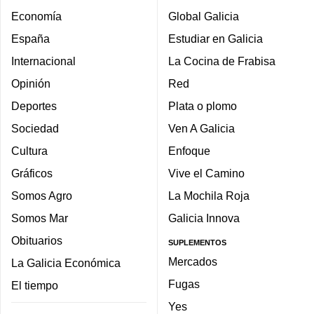
Economía
Global Galicia
España
Estudiar en Galicia
Internacional
La Cocina de Frabisa
Opinión
Red
Deportes
Plata o plomo
Sociedad
Ven A Galicia
Cultura
Enfoque
Gráficos
Vive el Camino
Somos Agro
La Mochila Roja
Somos Mar
Galicia Innova
Obituarios
SUPLEMENTOS
Mercados
La Galicia Económica
Fugas
El tiempo
Yes