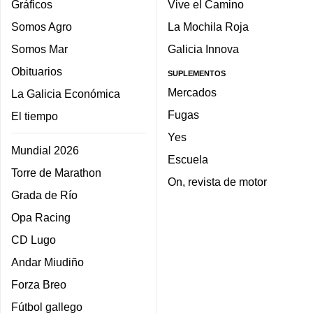
Gráficos
Vive el Camino
Somos Agro
La Mochila Roja
Somos Mar
Galicia Innova
Obituarios
SUPLEMENTOS
Mercados
La Galicia Económica
Fugas
El tiempo
Yes
Mundial 2026
Escuela
Torre de Marathon
On, revista de motor
Grada de Río
Opa Racing
CD Lugo
Andar Miudiño
Forza Breo
Fútbol gallego