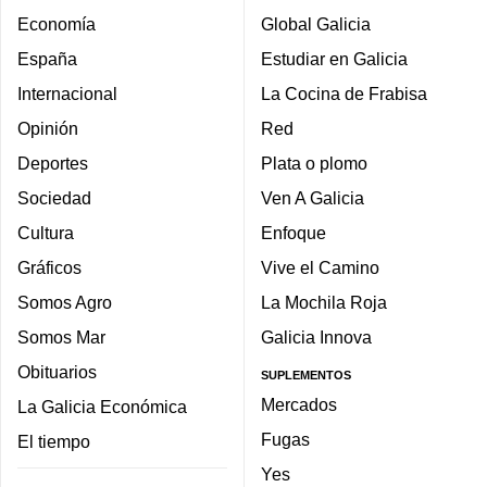
Economía
Global Galicia
España
Estudiar en Galicia
Internacional
La Cocina de Frabisa
Opinión
Red
Deportes
Plata o plomo
Sociedad
Ven A Galicia
Cultura
Enfoque
Gráficos
Vive el Camino
Somos Agro
La Mochila Roja
Somos Mar
Galicia Innova
Obituarios
SUPLEMENTOS
Mercados
La Galicia Económica
Fugas
El tiempo
Yes