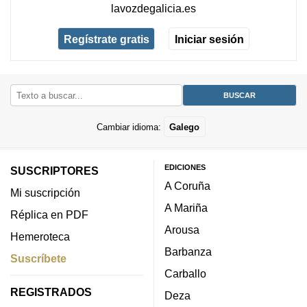
lavozdegalicia.es
Regístrate gratis
Iniciar sesión
Cambiar idioma:
Galego
EDICIONES
SUSCRIPTORES
A Coruña
Mi suscripción
A Mariña
Réplica en PDF
Arousa
Hemeroteca
Barbanza
Suscríbete
Carballo
REGISTRADOS
Deza