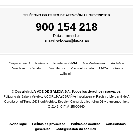
TELÉFONO GRATUITO DE ATENCIÓN AL SUSCRIPTOR
900 154 218
Dudas o consultas
suscripciones@lavoz.es
Corporación Voz de Galicia
Fundación SRFL
Voz Audiovisual
RadioVoz
Sondaxe
Canalvoz
Voz Natura
Prensa-Escuela
MPXA
Galicia
Editorial
© Copyright LA VOZ DE GALICIA S.A. Todos los derechos reservados.
Polígono de Sabón, Arteixo, A CORUÑA (ESPAÑA) Inscrita en el Registro Mercantil de A
Coruña en el Tomo 2438 del Archivo, Sección General, a los folios 91 y siguientes, hoja
C-2141. CIF: A-15000649.
Aviso legal
Política de privacidad
Política de cookies
Condiciones
generales
Configuración de cookies