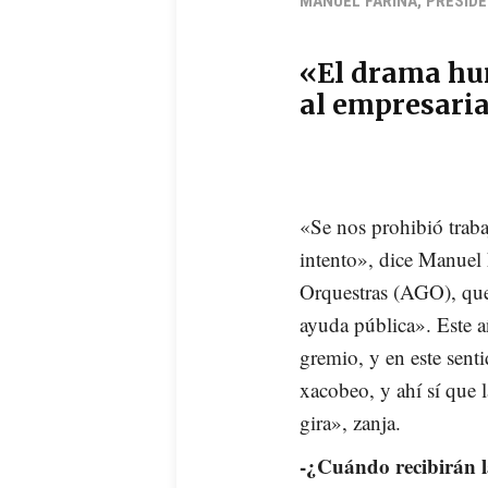
MANUEL FARIÑA, PRESID
«El drama hu
al empresari
«Se nos prohibió traba
intento», dice Manuel 
Orquestras (AGO), que 
ayuda pública». Este a
gremio, y en este sent
xacobeo, y ahí sí que 
gira», zanja.
-¿Cuándo recibirán 