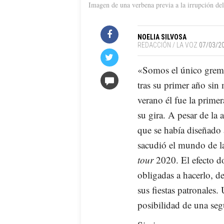
Imagen de una verbena previa a la irrupción de
NOELIA SILVOSA
REDACCIÓN / LA VOZ
07/03/20
«Somos el único gremi
tras su primer año sin
verano él fue la prime
su gira. A pesar de la
que se había diseñado 
sacudió el mundo de l
tour
2020. El efecto d
obligadas a hacerlo, d
sus fiestas patronales.
posibilidad de una se