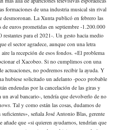
n más allá de apariciones televisivas esporádicas
las formaciones de una industria musical sin rival
se desmoronan. La Xunta publicó en febrero las
s de euros prometidas en septiembre -1.200.000
 restantes para el 2021-. Un gesto hacia medio
que el sector agradece, aunque con una letra
 aire la recepción de esos fondos. «El problema
ocionar el Xacobeo. Si no cumplimos con una
e actuaciones, no podremos recibir la ayuda. Y
na hubiese solicitado un adelanto -poco probable
tán endeudas por la cancelación de las giras y
n un aval bancario-, tendría que devolverlo de no
hows
. Tal y como están las cosas, dudamos de
suficientes», señala José Antonio Blas, gerente
ue añade que «si quieren ayudarnos, tendrían que