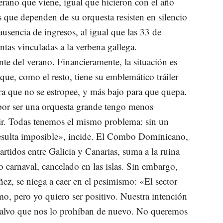
verano que viene, igual que hicieron con el año
s que dependen de su orquesta resisten en silencio
 ausencia de ingresos, al igual que las 33 de
ntas vinculadas a la verbena gallega.
e del verano. Financieramente, la situación es
 que, como el resto, tiene su emblemático tráiler
ara que no se estropee, y más bajo para que quepa.
 por ser una orquesta grande tengo menos
ir. Todas tenemos el mismo problema: sin un
esulta imposible», incide. El Combo Dominicano,
artidos entre Galicia y Canarias, suma a la ruina
o carnaval, cancelado en las islas. Sin embargo,
ñez, se niega a caer en el pesimismo: «El sector
o, pero yo quiero ser positivo. Nuestra intención
, salvo que nos lo prohíban de nuevo. No queremos