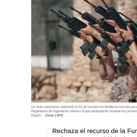
Un acto castrense celebrado el 31 de octubre en Melilla ha servido par
Regimiento de Ingenieros número 8 que participarán durante los próxim
Dáesh.
Giner | EFE
Rechaza el recurso de la Fun