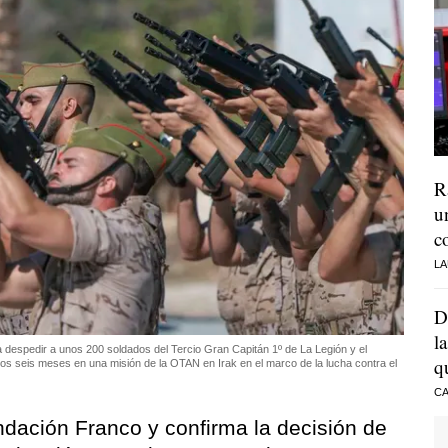
R
u
c
LA
D
l
a despedir a unos 200 soldados del Tercio Gran Capitán 1º de La Legión y el
q
os seis meses en una misión de la OTAN en Irak en el marco de la lucha contra el
CA
dación Franco y confirma la decisión de