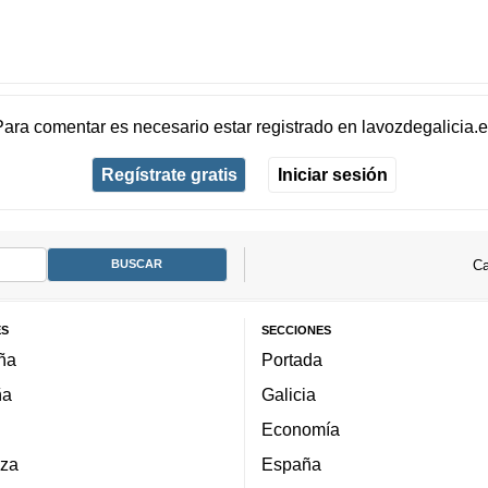
Para comentar es necesario
estar registrado
en
lavozdegalicia.
Regístrate gratis
Iniciar sesión
Ca
ES
SECCIONES
ña
Portada
ña
Galicia
Economía
za
España