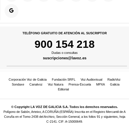
TELÉFONO GRATUITO DE ATENCIÓN AL SUSCRIPTOR
900 154 218
Dudas o consultas
suscripciones@lavoz.es
Corporación Voz de Galicia
Fundación SRFL
Voz Audiovisual
RadioVoz
Sondaxe
Canalvoz
Voz Natura
Prensa-Escuela
MPXA
Galicia
Editorial
© Copyright LA VOZ DE GALICIA S.A. Todos los derechos reservados.
Polígono de Sabón, Arteixo, A CORUÑA (ESPAÑA) Inscrita en el Registro Mercantil de A
Coruña en el Tomo 2438 del Archivo, Sección General, a los folios 91 y siguientes, hoja
C-2141. CIF: A-15000649.