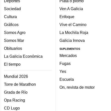
Deportes
Plata o plomo
Sociedad
Ven A Galicia
Cultura
Enfoque
Gráficos
Vive el Camino
Somos Agro
La Mochila Roja
Somos Mar
Galicia Innova
Obituarios
SUPLEMENTOS
Mercados
La Galicia Económica
Fugas
El tiempo
Yes
Mundial 2026
Escuela
Torre de Marathon
On, revista de motor
Grada de Río
Opa Racing
CD Lugo