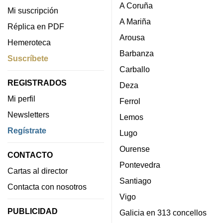
A Coruña
Mi suscripción
A Mariña
Réplica en PDF
Arousa
Hemeroteca
Barbanza
Suscríbete
Carballo
REGISTRADOS
Deza
Mi perfil
Ferrol
Newsletters
Lemos
Regístrate
Lugo
Ourense
CONTACTO
Pontevedra
Cartas al director
Santiago
Contacta con nosotros
Vigo
PUBLICIDAD
Galicia en 313 concellos