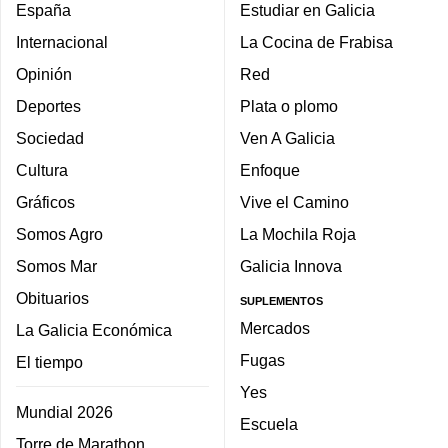
España
Estudiar en Galicia
Internacional
La Cocina de Frabisa
Opinión
Red
Deportes
Plata o plomo
Sociedad
Ven A Galicia
Cultura
Enfoque
Gráficos
Vive el Camino
Somos Agro
La Mochila Roja
Somos Mar
Galicia Innova
Obituarios
SUPLEMENTOS
Mercados
La Galicia Económica
Fugas
El tiempo
Yes
Mundial 2026
Escuela
Torre de Marathon