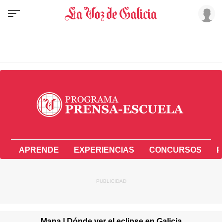
APRENDE
EXPERIENCIAS
CONCURSOS
P
Mapa | Dónde ver el eclipse en Galicia