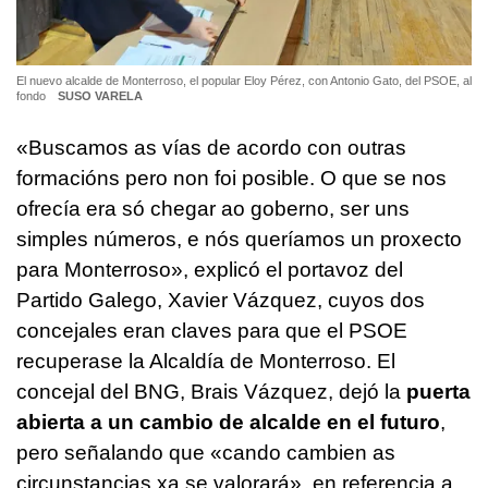
El nuevo alcalde de Monterroso, el popular Eloy Pérez, con Antonio Gato, del PSOE, al
fondo
SUSO VARELA
«
Buscamos as vías de acordo con outras
formacións pero non foi posible. O que se nos
ofrecía era só chegar ao goberno, ser uns
simples números, e nós queríamos un proxecto
para Monterroso»
, explicó el portavoz del
Partido Galego, Xavier Vázquez, cuyos dos
concejales eran claves para que el PSOE
recuperase la Alcaldía de Monterroso. El
concejal del BNG, Brais Vázquez, dejó la
puerta
abierta a un cambio de alcalde en el futuro
,
pero señalando que «
cando cambien as
circunstancias xa se valorará
», en referencia a