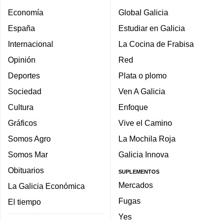
Economía
Global Galicia
España
Estudiar en Galicia
Internacional
La Cocina de Frabisa
Opinión
Red
Deportes
Plata o plomo
Sociedad
Ven A Galicia
Cultura
Enfoque
Gráficos
Vive el Camino
Somos Agro
La Mochila Roja
Somos Mar
Galicia Innova
Obituarios
SUPLEMENTOS
Mercados
La Galicia Económica
Fugas
El tiempo
Yes