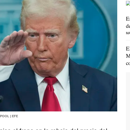
E
de
MA
E
M
c
 POOL | EFE