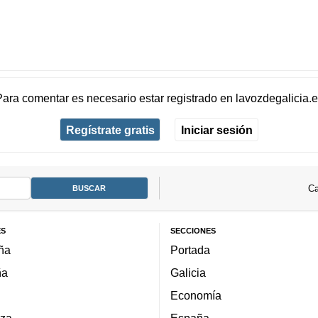
Para comentar es necesario
estar registrado
en
lavozdegalicia.
Regístrate gratis
Iniciar sesión
Ca
ES
SECCIONES
ña
Portada
ña
Galicia
Economía