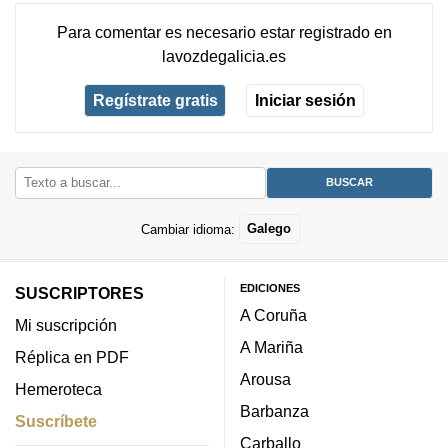
Para comentar es necesario
estar registrado
en
lavozdegalicia.es
Regístrate gratis
Iniciar sesión
Cambiar idioma:
Galego
EDICIONES
SUSCRIPTORES
A Coruña
Mi suscripción
A Mariña
Réplica en PDF
Arousa
Hemeroteca
Barbanza
Suscríbete
Carballo