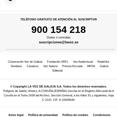
TELÉFONO GRATUITO DE ATENCIÓN AL SUSCRIPTOR
900 154 218
Dudas o consultas
suscripciones@lavoz.es
Corporación Voz de Galicia
Fundación SRFL
Voz Audiovisual
RadioVoz
Sondaxe
Canalvoz
Voz Natura
Prensa-Escuela
MPXA
Galicia
Editorial
© Copyright LA VOZ DE GALICIA S.A. Todos los derechos reservados.
Polígono de Sabón, Arteixo, A CORUÑA (ESPAÑA) Inscrita en el Registro Mercantil de A
Coruña en el Tomo 2438 del Archivo, Sección General, a los folios 91 y siguientes, hoja
C-2141. CIF: A-15000649.
Aviso legal
Política de privacidad
Política de cookies
Condiciones