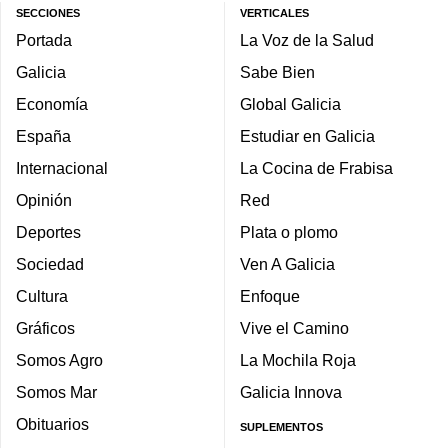
SECCIONES
VERTICALES
Portada
La Voz de la Salud
Galicia
Sabe Bien
Economía
Global Galicia
España
Estudiar en Galicia
Internacional
La Cocina de Frabisa
Opinión
Red
Deportes
Plata o plomo
Sociedad
Ven A Galicia
Cultura
Enfoque
Gráficos
Vive el Camino
Somos Agro
La Mochila Roja
Somos Mar
Galicia Innova
Obituarios
SUPLEMENTOS