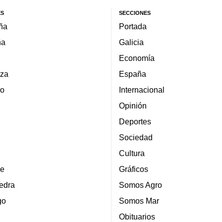
ES
SECCIONES
ña
Portada
ña
Galicia
Economía
za
España
lo
Internacional
Opinión
Deportes
Sociedad
Cultura
e
Gráficos
edra
Somos Agro
go
Somos Mar
Obituarios