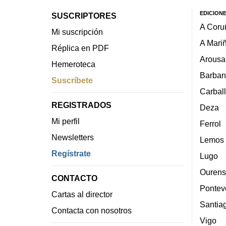
EDICION
SUSCRIPTORES
A Coru
Mi suscripción
A Mari
Réplica en PDF
Arousa
Hemeroteca
Barban
Suscríbete
Carbal
REGISTRADOS
Deza
Mi perfil
Ferrol
Newsletters
Lemos
Regístrate
Lugo
Ourens
CONTACTO
Pontev
Cartas al director
Santia
Contacta con nosotros
Vigo