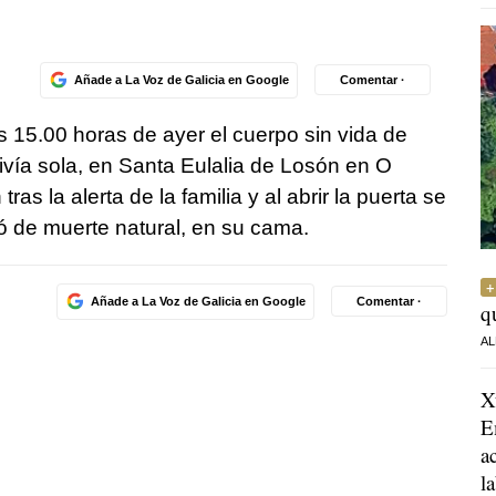
Añade a La Voz de Galicia en Google
Comentar ·
 15.00 horas de ayer el cuerpo sin vida de
vía sola, en Santa Eulalia de Losón en O
s la alerta de la familia y al abrir la puerta se
ió de muerte natural, en su cama.
Añade a La Voz de Galicia en Google
Comentar ·
q
AL
X
E
a
l