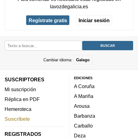
lavozdegalicia.es
Regístrate gratis
Iniciar sesión
Cambiar idioma:
Galego
EDICIONES
SUSCRIPTORES
A Coruña
Mi suscripción
A Mariña
Réplica en PDF
Arousa
Hemeroteca
Barbanza
Suscríbete
Carballo
REGISTRADOS
Deza