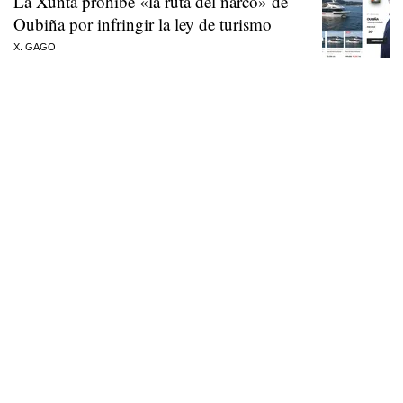
La Xunta prohíbe «la ruta del narco» de
Oubiña por infringir la ley de turismo
X. GAGO