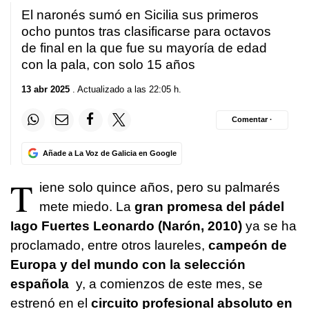
2
El naronés sumó en Sicilia sus primeros
minutes,
23
ocho puntos tras clasificarse para octavos
seconds
de final en la que fue su mayoría de edad
con la pala, con solo 15 años
13 abr 2025
. Actualizado a las 22:05 h.
Comentar ·
Añade a La Voz de Galicia en Google
T
iene solo quince años, pero su palmarés
mete miedo. La
gran promesa del pádel
Iago Fuertes Leonardo (Narón, 2010)
ya se ha
proclamado, entre otros laureles,
campeón de
Europa y del mundo con la selección
española
y, a comienzos de este mes, se
estrenó en el
circuito profesional absoluto en