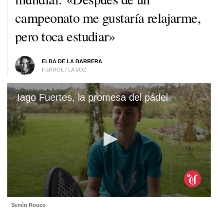
campeonato me gustaría relajarme,
pero toca estudiar»
ELBA DE LA BARRERA
FERROL / LA VOZ
Iago Fuertes, la promesa del pádel
0
Senén Rouco
seconds
of