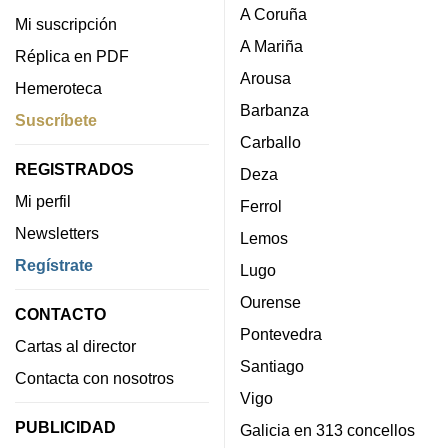
A Coruña
Mi suscripción
A Mariña
Réplica en PDF
Arousa
Hemeroteca
Barbanza
Suscríbete
Carballo
REGISTRADOS
Deza
Mi perfil
Ferrol
Newsletters
Lemos
Regístrate
Lugo
Ourense
CONTACTO
Pontevedra
Cartas al director
Santiago
Contacta con nosotros
Vigo
PUBLICIDAD
Galicia en 313 concellos