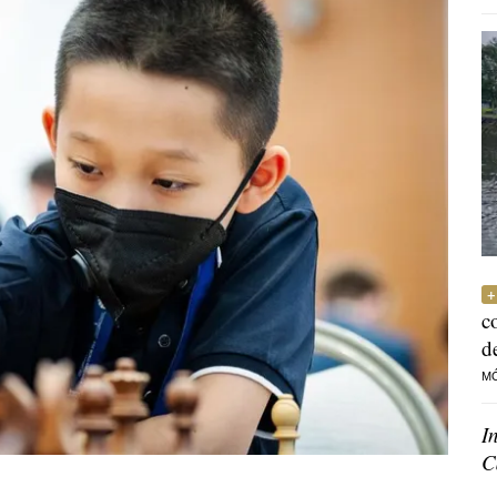
c
d
M
I
C