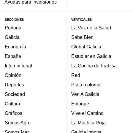
Ayudas para inversiones
SECCIONES
VERTICALES
Portada
La Voz de la Salud
Galicia
Sabe Bien
Economía
Global Galicia
España
Estudiar en Galicia
Internacional
La Cocina de Frabisa
Opinión
Red
Deportes
Plata o plomo
Sociedad
Ven A Galicia
Cultura
Enfoque
Gráficos
Vive el Camino
Somos Agro
La Mochila Roja
Somos Mar
Galicia Innova