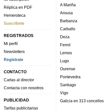
A Mariña
Réplica en PDF
Arousa
Hemeroteca
Barbanza
Suscríbete
Carballo
REGISTRADOS
Deza
Mi perfil
Ferrol
Newsletters
Lemos
Regístrate
Lugo
Ourense
CONTACTO
Pontevedra
Cartas al director
Santiago
Contacta con nosotros
Vigo
PUBLICIDAD
Galicia en 313 concellos
Tarifas publicitarias