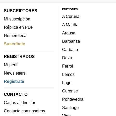
EDICIONES
SUSCRIPTORES
A Coruña
Mi suscripción
A Mariña
Réplica en PDF
Arousa
Hemeroteca
Barbanza
Suscríbete
Carballo
REGISTRADOS
Deza
Mi perfil
Ferrol
Newsletters
Lemos
Regístrate
Lugo
Ourense
CONTACTO
Pontevedra
Cartas al director
Santiago
Contacta con nosotros
Vigo