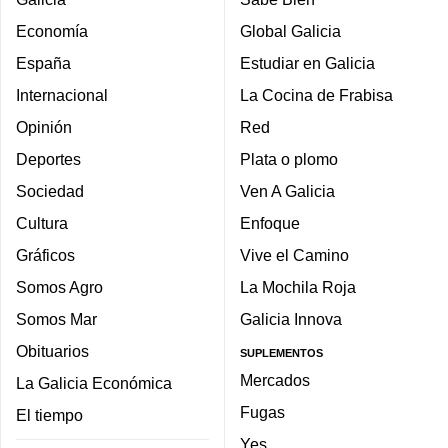
Economía
Global Galicia
España
Estudiar en Galicia
Internacional
La Cocina de Frabisa
Opinión
Red
Deportes
Plata o plomo
Sociedad
Ven A Galicia
Cultura
Enfoque
Gráficos
Vive el Camino
Somos Agro
La Mochila Roja
Somos Mar
Galicia Innova
Obituarios
SUPLEMENTOS
Mercados
La Galicia Económica
Fugas
El tiempo
Yes