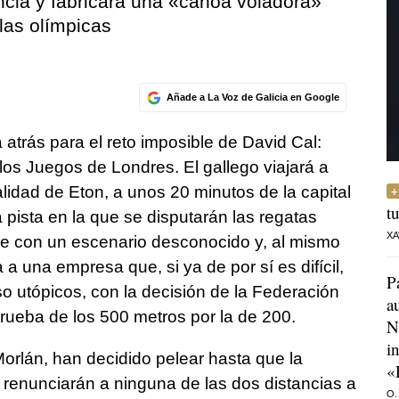
encia y fabricará una «canoa voladora»
las olímpicas
Añade a La Voz de Galicia en Google
atrás para el reto imposible de David Cal:
los Juegos de Londres. El gallego viajará a
alidad de Eton, a unos 20 minutos de la capital
t
 pista en la que se disputarán las regatas
XA
arse con un escenario desconocido y, al mismo
a a una empresa que, si ya de por sí es difícil,
P
uso utópicos, con la decisión de la Federación
a
 prueba de los 500 metros por la de 200.
N
i
orlán, han decidido pelear hasta que la
«
o renunciarán a ninguna de las dos distancias a
O.