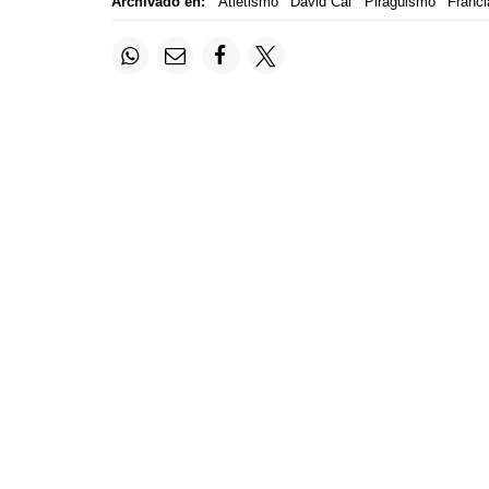
Archivado en:
Atletismo
David Cal
Piragüismo
Franci