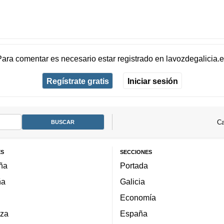
Para comentar es necesario
estar registrado
en
lavozdegalicia.
Regístrate gratis
Iniciar sesión
Ca
ES
SECCIONES
ña
Portada
ña
Galicia
Economía
za
España