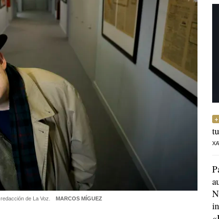
t
XA
P
a
N
a redacción de La Voz.
MARCOS MÍGUEZ
i
«