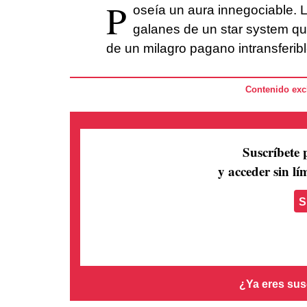
P
oseía un aura innegociable. La
galanes de un star system qu
de un milagro pagano intransferib
Contenido excl
Suscríbete 
y acceder sin lím
S
¿Ya eres sus