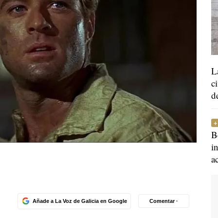
L
c
d
B
i
a
Añade a La Voz de Galicia en Google
Comentar ·