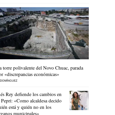
a torre polivalente del Novo Chuac, parada
or «discrepancias económicas»
 DOMÍNGUEZ
nés Rey defiende los cambios en
l Pepri: «Como alcaldesa decido
uién está y quién no en los
rganos municipales»