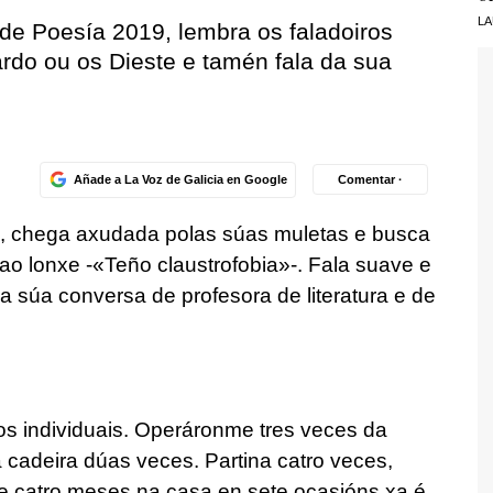
LA
 de Poesía 2019, lembra os faladoiros
rdo ou os Dieste e tamén fala da sua
Añade a La Voz de Galicia en Google
Comentar ·
57), chega axudada polas súas muletas e busca
o lonxe -«Teño claustrofobia»-. Fala suave e
 a súa conversa de profesora de literatura e de
os individuais. Operáronme tres veces da
a cadeira dúas veces. Partina catro veces,
ue catro meses na casa en sete ocasións xa é