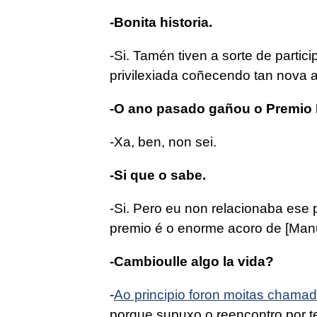
-Bonita historia.
-Si. Tamén tiven a sorte de partici
privilexiada coñecendo tan nova a
-O ano pasado gañou o Premio N
-Xa, ben
, non sei.
-Si que o sabe.
-Si. Pero eu non relacionaba ese
premio é o enorme acoro de [Manue
-Cambioulle algo la vida?
-
Ao principio foron moitas chamad
porque supuxo o reencontro por te