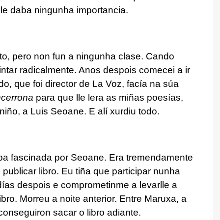
 lle daba ningunha importancia.
to, pero non fun a ningunha clase. Cando
intar radicalmente. Anos despois comecei a ir
do, que foi director de La Voz, facía na súa
cerrona
para que lle lera as miñas poesías,
iño, a Luis Seoane. E alí xurdiu todo.
aba fascinada por Seoane. Era tremendamente
ublicar libro. Eu tiña que participar nunha
ías despois e comprometinme a levarlle a
o. Morreu a noite anterior. Entre Maruxa, a
conseguiron sacar o libro adiante.