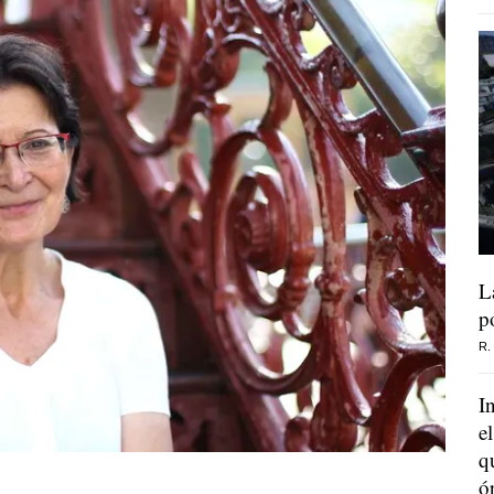
L
p
R.
I
e
q
ó