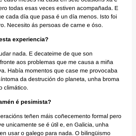
ero todas esas veces estiven acompañada. E
e cada día que pasa é un día menos. Isto foi
duro. Necesito ás persoas de carne e óso.
esta experiencia?
udar nada. E decateime de que son
r fronte aos problemas que me causa a miña
iva. Había momentos que case me provocaba
 síntoma da destrución do planeta, unha broma
 climático.
Tamén é pesimista?
xeracións teñen máis coñecemento formal pero
ve unicamente se é útil e, en Galicia, unha
en usar o galego para nada. O bilingüismo