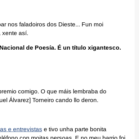
par nos faladoiros dos Dieste... Fun moi
 xente así.
acional de Poesía. É un título xigantesco.
 premio comigo. O que máis lembraba do
l Álvarez] Torneiro cando llo deron.
as e entrevistas
e tivo unha parte bonita
léfono con moitas persoas. E no meu barrio foi