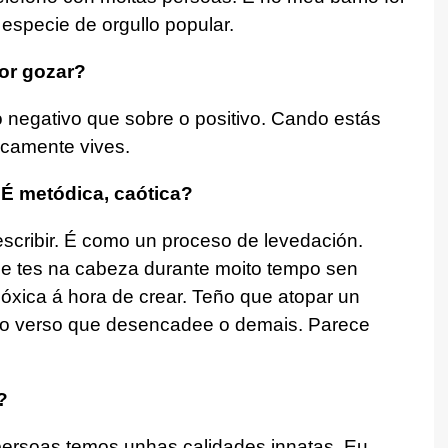
specie de orgullo popular.
lor gozar?
 negativo que sobre o positivo. Cando estás
camente vives.
 É metódica, caótica?
scribir. É como un proceso de levedación.
ue tes na cabeza durante moito tempo sen
lóxica á hora de crear. Teño que atopar un
eiro verso que desencadee o demais. Parece
?
persoas temos unhas calidades innatas. Eu