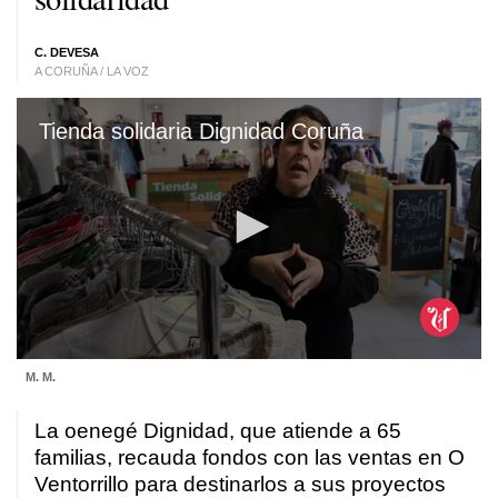
C. DEVESA
A CORUÑA / LA VOZ
Tienda solidaria Dignidad Coruña
0
M. M.
seconds
of
1
La oenegé Dignidad, que atiende a 65
minute,
45
familias, recauda fondos con las ventas en O
seconds
Ventorrillo para destinarlos a sus proyectos