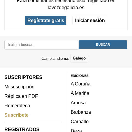
Para comentar es necesario
estar registrado
en
lavozdegalicia.es
Regístrate gratis
Iniciar sesión
Cambiar idioma:
Galego
EDICIONES
SUSCRIPTORES
A Coruña
Mi suscripción
A Mariña
Réplica en PDF
Arousa
Hemeroteca
Barbanza
Suscríbete
Carballo
REGISTRADOS
Deza