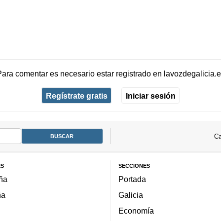
Para comentar es necesario
estar registrado
en
lavozdegalicia.
Regístrate gratis
Iniciar sesión
Ca
ES
SECCIONES
ña
Portada
ña
Galicia
Economía