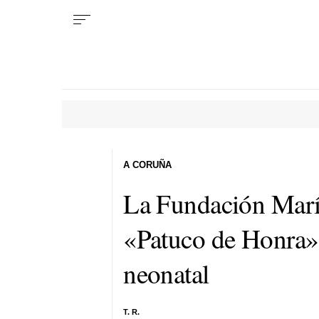
A CORUÑA
La Fundación María
«Patuco de Honra» 
neonatal
T. R.