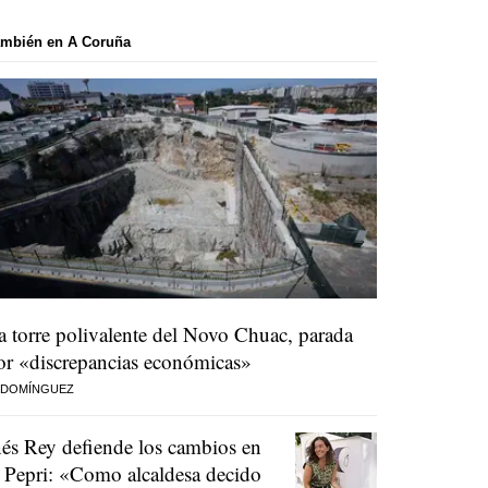
ambién en A Coruña
a torre polivalente del Novo Chuac, parada
or «discrepancias económicas»
 DOMÍNGUEZ
nés Rey defiende los cambios en
l Pepri: «Como alcaldesa decido