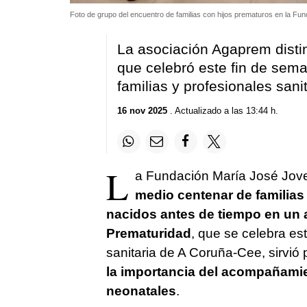
Foto de grupo del encuentro de familias con hijos prematuros en la Fu
La asociación Agaprem distin
que celebró este fin de sem
familias y profesionales sani
16 nov 2025
. Actualizado a las 13:44 h.
L
a Fundación María José Jove
medio centenar de familias
nacidos antes de tiempo en un ac
Prematuridad
, que se celebra es
sanitaria de A Coruña-Cee, sirvió
la importancia del acompañamien
neonatales
.