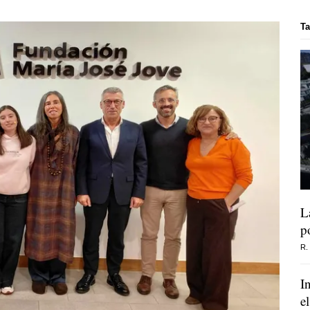
T
L
p
R.
I
e