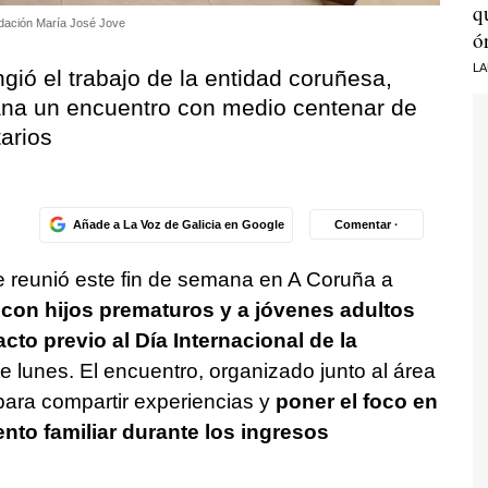
q
ndación María José Jove
ó
LA
gió el trabajo de la entidad coruñesa,
ana un encuentro con medio centenar de
tarios
Añade a La Voz de Galicia en Google
Comentar ·
 reunió este fin de semana en A Coruña a
 con hijos prematuros y a jóvenes adultos
to previo al Día Internacional de la
te lunes. El encuentro, organizado junto al área
 para compartir experiencias y
poner el foco en
to familiar durante los ingresos