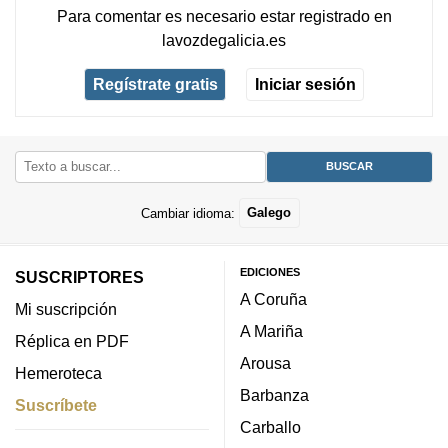
Para comentar es necesario
estar registrado
en
lavozdegalicia.es
Regístrate gratis
Iniciar sesión
Cambiar idioma:
Galego
EDICIONES
SUSCRIPTORES
A Coruña
Mi suscripción
A Mariña
Réplica en PDF
Arousa
Hemeroteca
Barbanza
Suscríbete
Carballo