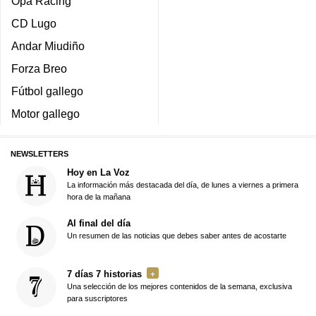
Opa Racing
CD Lugo
Andar Miudiño
Forza Breo
Fútbol gallego
Motor gallego
NEWSLETTERS
Hoy en La Voz
La información más destacada del día, de lunes a viernes a primera
hora de la mañana
Al final del día
Un resumen de las noticias que debes saber antes de acostarte
7 días 7 historias
Una selección de los mejores contenidos de la semana, exclusiva
para suscriptores