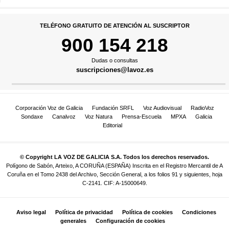
TELÉFONO GRATUITO DE ATENCIÓN AL SUSCRIPTOR
900 154 218
Dudas o consultas
suscripciones@lavoz.es
Corporación Voz de Galicia
Fundación SRFL
Voz Audiovisual
RadioVoz
Sondaxe
Canalvoz
Voz Natura
Prensa-Escuela
MPXA
Galicia
Editorial
© Copyright LA VOZ DE GALICIA S.A. Todos los derechos reservados.
Polígono de Sabón, Arteixo, A CORUÑA (ESPAÑA) Inscrita en el Registro Mercantil de A
Coruña en el Tomo 2438 del Archivo, Sección General, a los folios 91 y siguientes, hoja
C-2141. CIF: A-15000649.
Aviso legal
Política de privacidad
Política de cookies
Condiciones
generales
Configuración de cookies