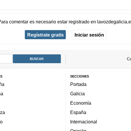
Para comentar es necesario
estar registrado
en
lavozdegalicia.
Regístrate gratis
Iniciar sesión
Ca
ES
SECCIONES
ña
Portada
ña
Galicia
Economía
za
España
lo
Internacional