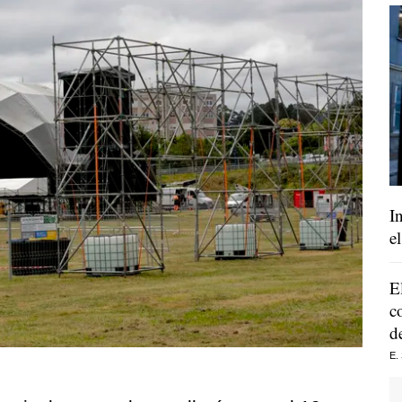
I
e
E
c
d
E.