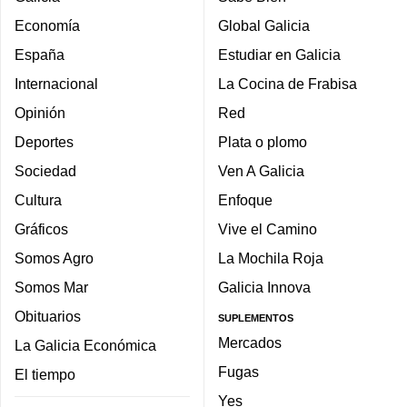
Economía
Global Galicia
España
Estudiar en Galicia
Internacional
La Cocina de Frabisa
Opinión
Red
Deportes
Plata o plomo
Sociedad
Ven A Galicia
Cultura
Enfoque
Gráficos
Vive el Camino
Somos Agro
La Mochila Roja
Somos Mar
Galicia Innova
Obituarios
SUPLEMENTOS
Mercados
La Galicia Económica
Fugas
El tiempo
Yes