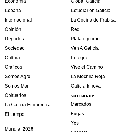
Economía
Global Galicia
España
Estudiar en Galicia
Internacional
La Cocina de Frabisa
Opinión
Red
Deportes
Plata o plomo
Sociedad
Ven A Galicia
Cultura
Enfoque
Gráficos
Vive el Camino
Somos Agro
La Mochila Roja
Somos Mar
Galicia Innova
Obituarios
SUPLEMENTOS
Mercados
La Galicia Económica
Fugas
El tiempo
Yes
Mundial 2026