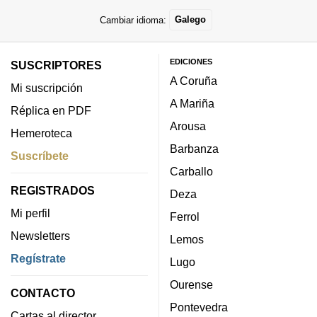
Cambiar idioma:
Galego
EDICIONES
SUSCRIPTORES
A Coruña
Mi suscripción
A Mariña
Réplica en PDF
Arousa
Hemeroteca
Barbanza
Suscríbete
Carballo
REGISTRADOS
Deza
Mi perfil
Ferrol
Newsletters
Lemos
Regístrate
Lugo
Ourense
CONTACTO
Pontevedra
Cartas al director