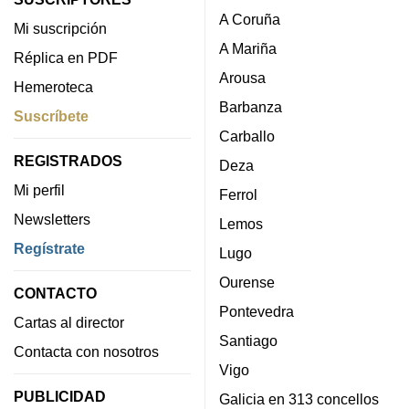
A Coruña
Mi suscripción
A Mariña
Réplica en PDF
Arousa
Hemeroteca
Barbanza
Suscríbete
Carballo
REGISTRADOS
Deza
Mi perfil
Ferrol
Newsletters
Lemos
Regístrate
Lugo
Ourense
CONTACTO
Pontevedra
Cartas al director
Santiago
Contacta con nosotros
Vigo
PUBLICIDAD
Galicia en 313 concellos