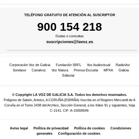
TELÉFONO GRATUITO DE ATENCIÓN AL SUSCRIPTOR
900 154 218
Dudas o consultas
suscripciones@lavoz.es
Corporación Voz de Galicia
Fundación SRFL
Voz Audiovisual
RadioVoz
Sondaxe
Canalvoz
Voz Natura
Prensa-Escuela
MPXA
Galicia
Editorial
© Copyright LA VOZ DE GALICIA S.A. Todos los derechos reservados.
Polígono de Sabón, Arteixo, A CORUÑA (ESPAÑA) Inscrita en el Registro Mercantil de A
Coruña en el Tomo 2438 del Archivo, Sección General, a los folios 91 y siguientes, hoja
C-2141. CIF: A-15000649.
Aviso legal
Política de privacidad
Política de cookies
Condiciones
generales
Configuración de cookies