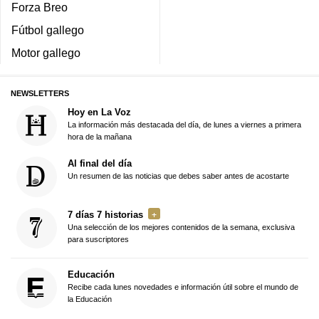
Forza Breo
Fútbol gallego
Motor gallego
NEWSLETTERS
Hoy en La Voz
La información más destacada del día, de lunes a viernes a primera
hora de la mañana
Al final del día
Un resumen de las noticias que debes saber antes de acostarte
7 días 7 historias
Una selección de los mejores contenidos de la semana, exclusiva
para suscriptores
Educación
Recibe cada lunes novedades e información útil sobre el mundo de
la Educación