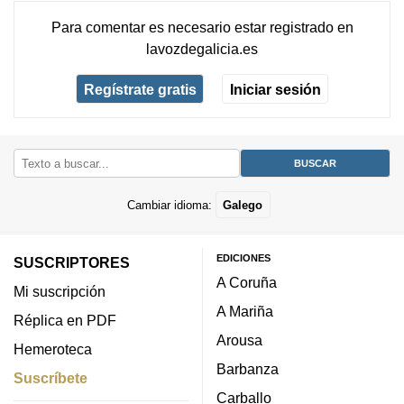
Para comentar es necesario
estar registrado
en
lavozdegalicia.es
Regístrate gratis
Iniciar sesión
Cambiar idioma:
Galego
EDICIONES
SUSCRIPTORES
A Coruña
Mi suscripción
A Mariña
Réplica en PDF
Arousa
Hemeroteca
Barbanza
Suscríbete
Carballo