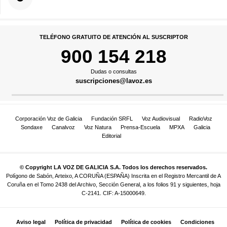
TELÉFONO GRATUITO DE ATENCIÓN AL SUSCRIPTOR
900 154 218
Dudas o consultas
suscripciones@lavoz.es
Corporación Voz de Galicia
Fundación SRFL
Voz Audiovisual
RadioVoz
Sondaxe
Canalvoz
Voz Natura
Prensa-Escuela
MPXA
Galicia
Editorial
© Copyright LA VOZ DE GALICIA S.A. Todos los derechos reservados.
Polígono de Sabón, Arteixo, A CORUÑA (ESPAÑA) Inscrita en el Registro Mercantil de A
Coruña en el Tomo 2438 del Archivo, Sección General, a los folios 91 y siguientes, hoja
C-2141. CIF: A-15000649.
Aviso legal
Política de privacidad
Política de cookies
Condiciones