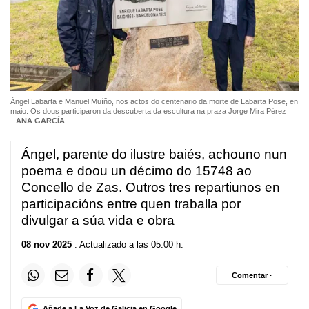
Ángel Labarta e Manuel Muíño, nos actos do centenario da morte de Labarta Pose, en
maio. Os dous participaron da descuberta da escultura na praza Jorge Mira Pérez
ANA GARCÍA
Ángel, parente do ilustre baiés, achouno nun
poema e doou un décimo do 15748 ao
Concello de Zas. Outros tres repartiunos en
participacións entre quen traballa por
divulgar a súa vida e obra
08 nov 2025
. Actualizado a las 05:00 h.
Comentar ·
Añade a La Voz de Galicia en Google